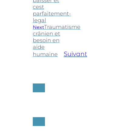
baisser et
cest
parfaitement-
legal
Traumatisme
Next
crânien et
besoin en
aide
Suivant
humaine
RETOUR AUX
ACTUS